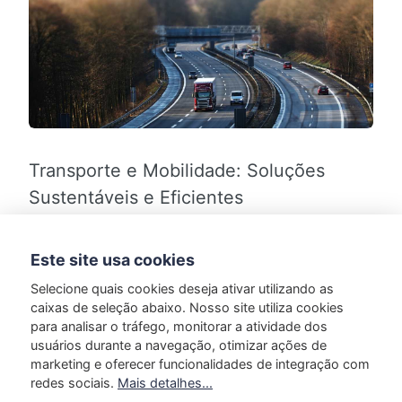
Transporte e Mobilidade: Soluções
Sustentáveis e Eficientes
Você pode ter notado a mudança na forma como
Este site usa cookies
abordamos a condução e o transporte, à medida
que o foco…
Selecione quais cookies deseja ativar utilizando as
caixas de seleção abaixo. Nosso site utiliza cookies
para analisar o tráfego, monitorar a atividade dos
usuários durante a navegação, otimizar ações de
MORE
marketing e oferecer funcionalidades de integração com
redes sociais.
Mais detalhes...