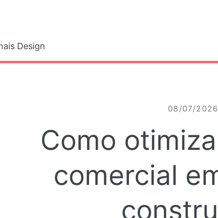
gle
ais Design
08/07/202
Como otimiza
comercial em
constr