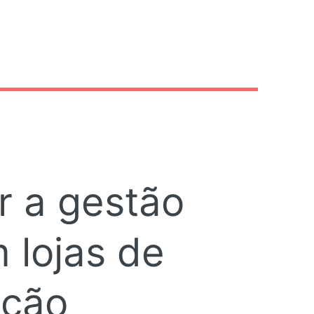
6
r a gestão
 lojas de
ução